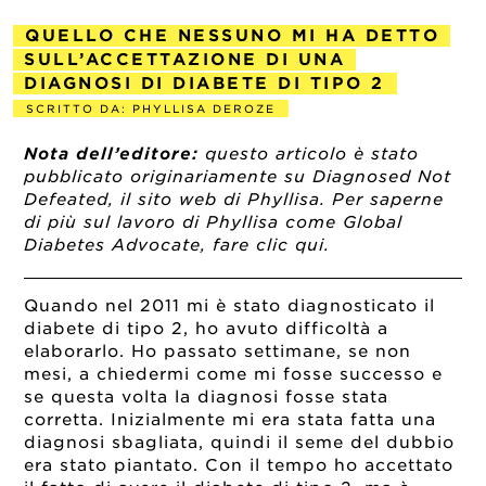
QUELLO CHE NESSUNO MI HA DETTO
SULL’ACCETTAZIONE DI UNA
DIAGNOSI DI DIABETE DI TIPO 2
SCRITTO DA: PHYLLISA DEROZE
2022-09-21
Nota dell’editore:
questo articolo è stato
pubblicato originariamente su Diagnosed Not
Defeated, il sito web di Phyllisa. Per saperne
di più sul lavoro di Phyllisa come Global
Diabetes Advocate, fare clic qui.
Quando nel 2011 mi è stato diagnosticato il
diabete di tipo 2, ho avuto difficoltà a
elaborarlo. Ho passato settimane, se non
mesi, a chiedermi come mi fosse successo e
se questa volta la diagnosi fosse stata
corretta. Inizialmente mi era stata fatta una
diagnosi sbagliata, quindi il seme del dubbio
era stato piantato. Con il tempo ho accettato