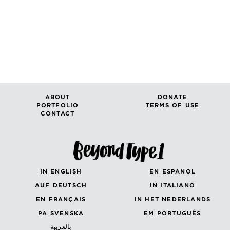
ABOUT
DONATE
PORTFOLIO
TERMS OF USE
CONTACT
IN ENGLISH
EN ESPANOL
AUF DEUTSCH
IN ITALIANO
EN FRANÇAIS
IN HET NEDERLANDS
PÅ SVENSKA
EM PORTUGUÊS
بالعربية