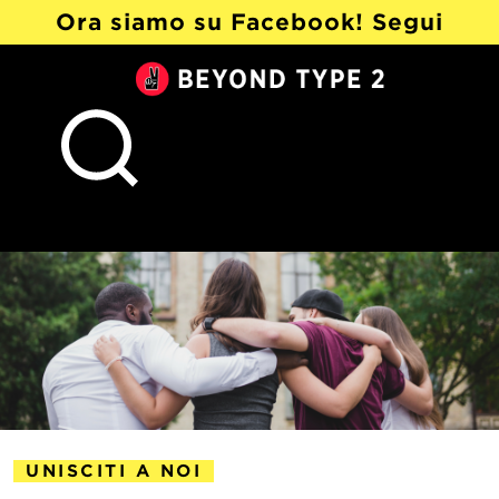
Ora siamo su Facebook! Segui
@Beyond Type 2 in italiano ›
Beyond
Type
2
UNISCITI A NOI