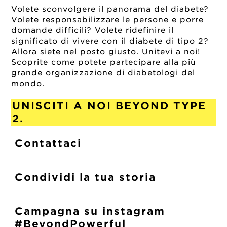
2019-01-03
Volete sconvolgere il panorama del diabete?
Volete responsabilizzare le persone e porre
domande difficili? Volete ridefinire il
significato di vivere con il diabete di tipo 2?
Allora siete nel posto giusto. Unitevi a noi!
Scoprite come potete partecipare alla più
grande organizzazione di diabetologi del
mondo.
UNISCITI A NOI BEYOND TYPE
2.
Contattaci
Condividi la tua storia
Campagna su instagram
#BeyondPowerful