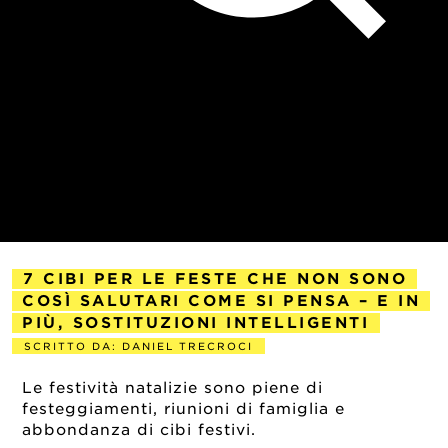
7 CIBI PER LE FESTE CHE NON SONO
COSÌ SALUTARI COME SI PENSA – E IN
PIÙ, SOSTITUZIONI INTELLIGENTI
SCRITTO DA: DANIEL TRECROCI
2024-11-21
Le festività natalizie
sono piene di
festeggiamenti, riunioni di famiglia e
abbondanza di cibi festivi.